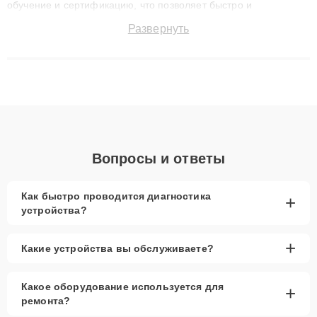
обучение и сертификацию, что позволяет быстро и
точноdiagnostikировать поломки и восстанавливать технику с
Развернуть
сохранением гарантии до 3 лет. Наши мастера решают
сложные случаи: от замены матриц и материнских плат до
ремонта после залития и восстановления данных. Благодаря
высокой квалификации и ответственному подходу клиенты
получают быстрый, качественный ремонт и понятные
объяснения по результатам диагностики.
Вопросы и ответы
Как быстро проводится диагностика
+
устройства?
+
Какие устройства вы обслуживаете?
Какое оборудование используется для
+
ремонта?