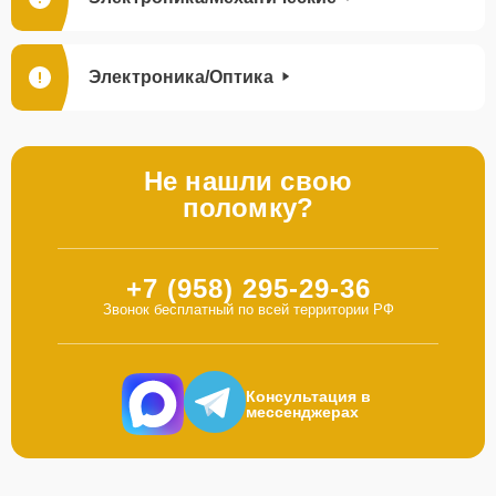
Электроника/Оптика
Не нашли свою
поломку?
+7 (958) 295-29-36
Звонок бесплатный по всей территории РФ
Консультация в
мессенджерах