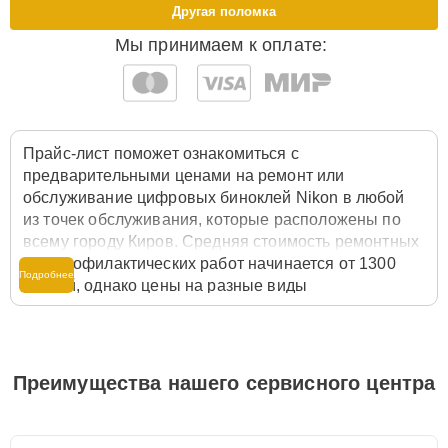
Другая поломка
Мы принимаем к оплате:
Прайс-лист поможет ознакомиться с
предварительными ценами на ремонт или
обслуживание цифровых биноклей Nikon в любой
из точек обслуживания, которые расположены по
всему городу Киров. Средняя стоимость ремонтных
или профилактических работ начинается от 1300
Подробнее
рублей, однако цены на разные виды
комплектующих могут различаться. Полную
стоимость работ с учётом запчастей или расходных
материалов необходимо уточнять со специалистом
службы заботы о клиентах. Для расчета итоговой
Преимущества нашего сервисного центра
стоимости ремонта цифрового бинокля достаточно
позвонить по телефону горячей линии
+7 (958) 295-
29-36
или оставить заявку на нашем сайте Nikon-