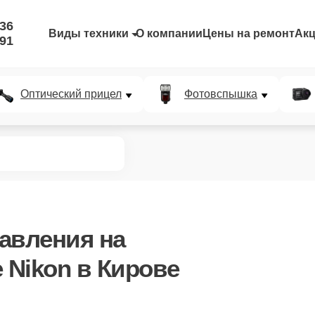
-36
Виды техники
О компании
Цены на ремонт
Ак
-91
Оптический прицел
Фотовспышка
равления
на
Nikon в Кирове