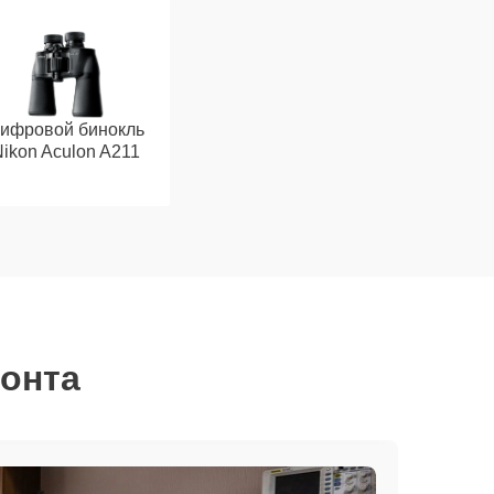
ифровой бинокль
ikon Aculon A211
монта