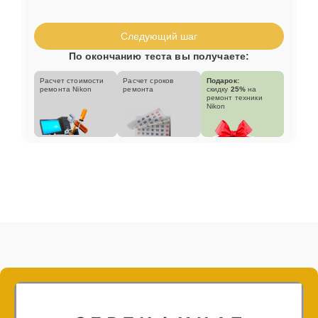
Следующий шаг
По окончанию теста вы получаете:
Расчет стоимости
Расчет сроков
Подарок:
ремонта Nikon
ремонта
скидку
25%
на
ремонт техники
Nikon