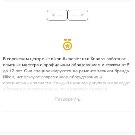
В сервисном центре kir.nikon-fixmaster.ru в Кирове работают
опытные мастера с профильным образованием и стажем от 5
до 12 лет. Они специализируются на ремонте техники бренда
Nikon, используют современное оборудование и
оригинальные запчасти. Каждый инженер регулярно проходит
обучение и сертификацию, что позволяет быстро и
точноdiagnostikировать поломки и восстанавливать технику с
Развернуть
сохранением гарантии до 3 лет. Наши мастера решают
сложные случаи: от замены матриц и материнских плат до
ремонта после залития и восстановления данных. Благодаря
высокой квалификации и ответственному подходу клиенты
получают быстрый, качественный ремонт и понятные
объяснения по результатам диагностики.