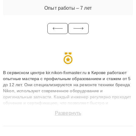
Опыт работы – 7 лет
В сервисном центре kir.nikon-fixmaster.ru в Кирове работают
опытные мастера с профильным образованием и стажем от 5
до 12 лет. Они специализируются на ремонте техники бренда
Nikon, используют современное оборудование и
оригинальные запчасти. Каждый инженер регулярно проходит
обучение и сертификацию, что позволяет быстро и
точноdiagnostikировать поломки и восстанавливать технику с
Развернуть
сохранением гарантии до 3 лет. Наши мастера решают
сложные случаи: от замены матриц и материнских плат до
ремонта после залития и восстановления данных. Благодаря
высокой квалификации и ответственному подходу клиенты