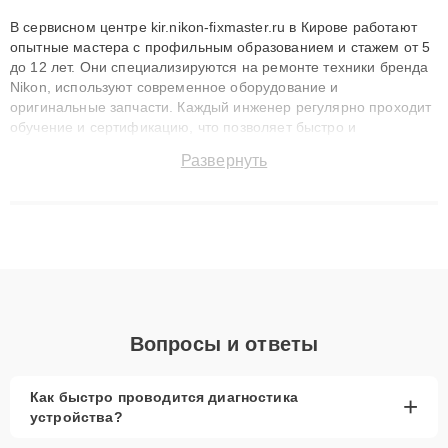
В сервисном центре kir.nikon-fixmaster.ru в Кирове работают
опытные мастера с профильным образованием и стажем от 5
до 12 лет. Они специализируются на ремонте техники бренда
Nikon, используют современное оборудование и
оригинальные запчасти. Каждый инженер регулярно проходит
обучение и сертификацию, что позволяет быстро и
точноdiagnostikировать поломки и восстанавливать технику с
Развернуть
сохранением гарантии до 3 лет. Наши мастера решают
сложные случаи: от замены матриц и материнских плат до
ремонта после залития и восстановления данных. Благодаря
высокой квалификации и ответственному подходу клиенты
получают быстрый, качественный ремонт и понятные
объяснения по результатам диагностики.
Вопросы и ответы
Как быстро проводится диагностика
+
устройства?