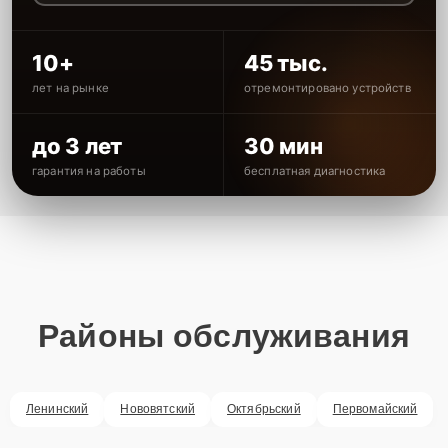
10+
45 тыс.
лет на рынке
отремонтировано устройств
до 3 лет
30 мин
гарантия на работы
бесплатная диагностика
Районы обслуживания
Ленинский
Нововятский
Октябрьский
Первомайский