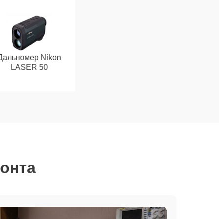
Дальномер Nikon
LASER 50
монта