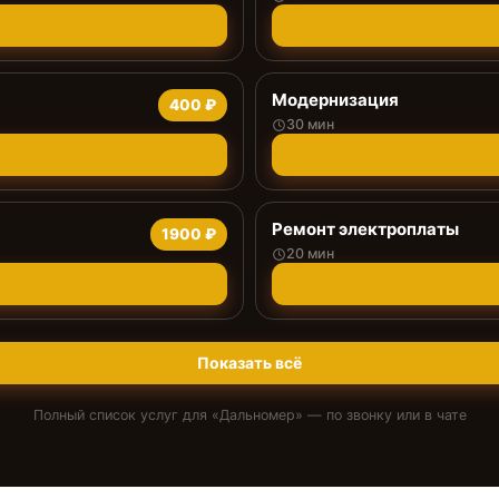
Модернизация
400 ₽
30 мин
Ремонт электроплаты
1900 ₽
20 мин
Показать всё
Полный список услуг для «
Дальномер
» — по звонку или в чате