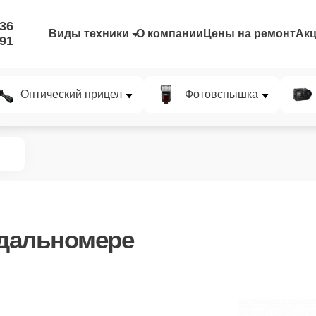
-36
Виды техники
О компании
Цены на ремонт
Ак
-91
Оптический прицел
Фотовспышка
дальномере