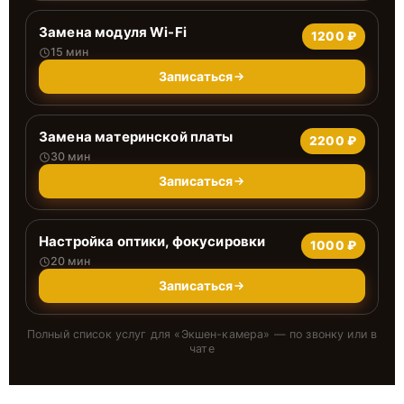
Замена модуля Wi-Fi
1200 ₽
15 мин
Записаться
Замена материнской платы
2200 ₽
30 мин
Записаться
Настройка оптики, фокусировки
1000 ₽
20 мин
Записаться
Полный список услуг для «
Экшен-камера
» — по звонку или в
чате