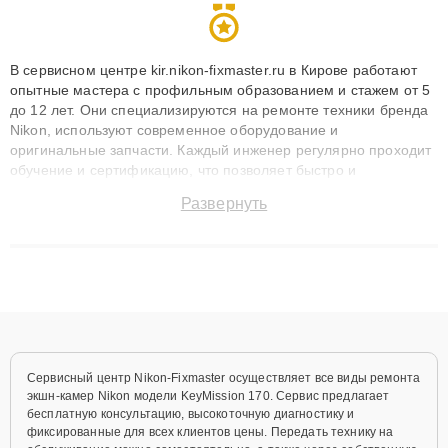
В сервисном центре kir.nikon-fixmaster.ru в Кирове работают
опытные мастера с профильным образованием и стажем от 5
до 12 лет. Они специализируются на ремонте техники бренда
Nikon, используют современное оборудование и
оригинальные запчасти. Каждый инженер регулярно проходит
обучение и сертификацию, что позволяет быстро и
точноdiagnostikировать поломки и восстанавливать технику с
Развернуть
сохранением гарантии до 3 лет. Наши мастера решают
сложные случаи: от замены матриц и материнских плат до
ремонта после залития и восстановления данных. Благодаря
высокой квалификации и ответственному подходу клиенты
получают быстрый, качественный ремонт и понятные
объяснения по результатам диагностики.
Сервисный центр Nikon-Fixmaster осуществляет все виды ремонта
экшн-камер Nikon модели KeyMission 170. Сервис предлагает
бесплатную консультацию, высокоточную диагностику и
фиксированные для всех клиентов цены. Передать технику на