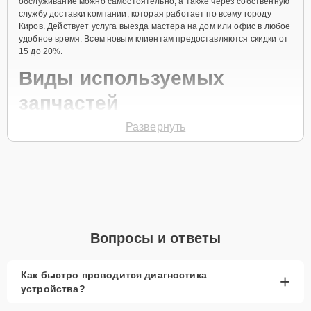
обслуживание можно самостоятельно, а также через собственную
службу доставки компании, которая работает по всему городу
Киров. Действует услуга выезда мастера на дом или офис в любое
удобное время. Всем новым клиентам предоставляются скидки от
15 до 20%.
Виды используемых
запчастей
Развернуть
Для ремонта экшн-камеры модели KeyMission 170 предлагаются
как оригинальные комплектующие бренда Nikon, так и
качественные аналоги фирменных деталей. Выбор варианта
запчастей или качества аналогичных комплектующих всегда
остается за клиентом.
Как определиться с выбором запчастей:
Если устройство свежей модели и есть планы на
Вопросы и ответы
активное использование устройства дольше
года, рекомендуется выбор оригинальных
запчастей.
Как быстро проводится диагностика
+
устройства?
При наличии планов в скором времени заменить
устройство на более современное, лучше