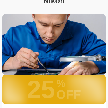
Nikon
При необходимости клиент может воспользоваться услугой
вызова мастера для проведения диагностики и ремонта в
желаемом месте и удобное время.
Какие предоставляются
гарантии
Каждому клиенту предоставляется гарантия сервиса, которая
распространяется на все виды ремонта, а также на все
используемые запчасти. Гарантия включает в себя срочную
обработку гарантийных случаев и постгарантийное обслуживание.
При гарантийном случае наш сервис установит новые запчасти и
обновит программное обеспечение совершенно бесплатно. Более
подробную информацию можно получить в разделе
Гарантии
.
Наличие запчастей и их
25
%
качество
OFF
Компания располагает собственными складами для получения
быстрого доступа к более 3 000 запчастям (оригинальные и
качественные аналоги). Клиенты нашего сервиса не ожидают