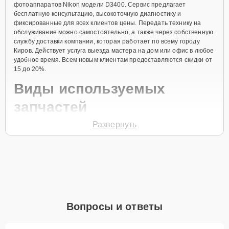
фотоаппаратов Nikon модели D3400. Сервис предлагает
бесплатную консультацию, высокоточную диагностику и
фиксированные для всех клиентов цены. Передать технику на
обслуживание можно самостоятельно, а также через собственную
службу доставки компании, которая работает по всему городу
Киров. Действует услуга выезда мастера на дом или офис в любое
удобное время. Всем новым клиентам предоставляются скидки от
15 до 20%.
Виды используемых
запчастей
Развернуть
Для ремонта фотоаппарата модели D3400 предлагаются как
оригинальные комплектующие бренда Nikon, так и качественные
аналоги фирменных деталей. Выбор варианта запчастей или
качества аналогичных комплектующих всегда остается за
клиентом.
Как определиться с выбором запчастей:
Если устройство свежей модели и есть планы на
Вопросы и ответы
активное использование устройства дольше
года, рекомендуется выбор оригинальных