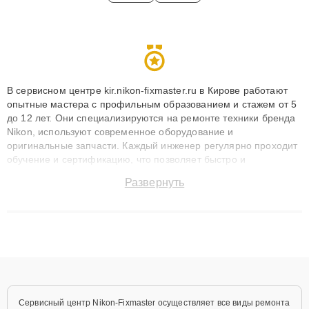
В сервисном центре kir.nikon-fixmaster.ru в Кирове работают
опытные мастера с профильным образованием и стажем от 5
до 12 лет. Они специализируются на ремонте техники бренда
Nikon, используют современное оборудование и
оригинальные запчасти. Каждый инженер регулярно проходит
обучение и сертификацию, что позволяет быстро и
точноdiagnostikировать поломки и восстанавливать технику с
Развернуть
сохранением гарантии до 3 лет. Наши мастера решают
сложные случаи: от замены матриц и материнских плат до
ремонта после залития и восстановления данных. Благодаря
высокой квалификации и ответственному подходу клиенты
получают быстрый, качественный ремонт и понятные
объяснения по результатам диагностики.
Сервисный центр Nikon-Fixmaster осуществляет все виды ремонта