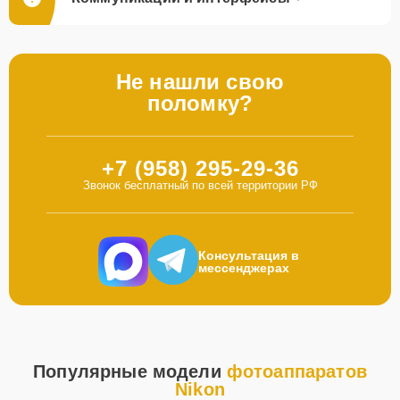
Не нашли свою
поломку?
+7 (958) 295-29-36
Звонок бесплатный по всей территории РФ
Консультация в
мессенджерах
Популярные модели
фотоаппаратов
Nikon