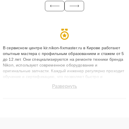
В сервисном центре kir.nikon-fixmaster.ru в Кирове работают
опытные мастера с профильным образованием и стажем от 5
до 12 лет. Они специализируются на ремонте техники бренда
Nikon, используют современное оборудование и
оригинальные запчасти. Каждый инженер регулярно проходит
обучение и сертификацию, что позволяет быстро и
точноdiagnostikировать поломки и восстанавливать технику с
Развернуть
сохранением гарантии до 3 лет. Наши мастера решают
сложные случаи: от замены матриц и материнских плат до
ремонта после залития и восстановления данных. Благодаря
высокой квалификации и ответственному подходу клиенты
получают быстрый, качественный ремонт и понятные
объяснения по результатам диагностики.