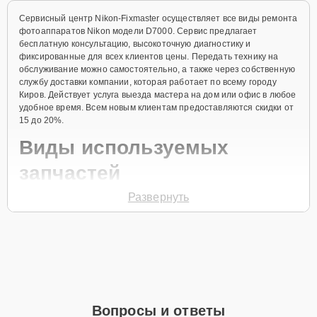
Сервисный центр Nikon-Fixmaster осуществляет все виды ремонта
фотоаппаратов Nikon модели D7000. Сервис предлагает
бесплатную консультацию, высокоточную диагностику и
фиксированные для всех клиентов цены. Передать технику на
обслуживание можно самостоятельно, а также через собственную
службу доставки компании, которая работает по всему городу
Киров. Действует услуга выезда мастера на дом или офис в любое
удобное время. Всем новым клиентам предоставляются скидки от
15 до 20%.
Виды используемых
запчастей
Развернуть
Для ремонта фотоаппарата модели D7000 предлагаются как
оригинальные комплектующие бренда Nikon, так и качественные
аналоги фирменных деталей. Выбор варианта запчастей или
качества аналогичных комплектующих всегда остается за
клиентом.
Как определиться с выбором запчастей:
Если устройство свежей модели и есть планы на
Вопросы и ответы
активное использование устройства дольше