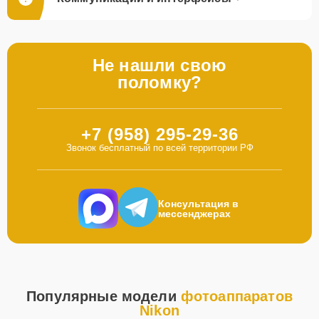
Не нашли свою
поломку?
+7 (958) 295-29-36
Звонок бесплатный по всей территории РФ
Консультация в
мессенджерах
Популярные модели
фотоаппаратов
Nikon