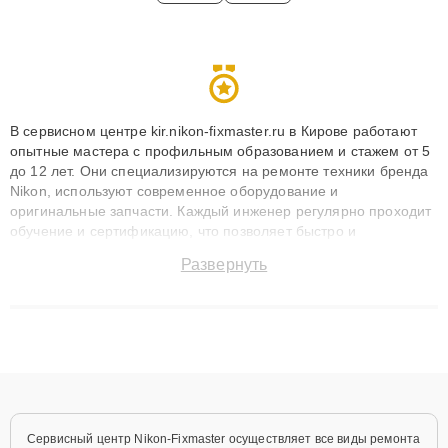
В сервисном центре kir.nikon-fixmaster.ru в Кирове работают
опытные мастера с профильным образованием и стажем от 5
до 12 лет. Они специализируются на ремонте техники бренда
Nikon, используют современное оборудование и
оригинальные запчасти. Каждый инженер регулярно проходит
обучение и сертификацию, что позволяет быстро и
точноdiagnostikировать поломки и восстанавливать технику с
Развернуть
сохранением гарантии до 3 лет. Наши мастера решают
сложные случаи: от замены матриц и материнских плат до
ремонта после залития и восстановления данных. Благодаря
высокой квалификации и ответственному подходу клиенты
получают быстрый, качественный ремонт и понятные
объяснения по результатам диагностики.
Сервисный центр Nikon-Fixmaster осуществляет все виды ремонта