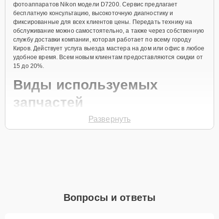
фотоаппаратов Nikon модели D7200. Сервис предлагает
бесплатную консультацию, высокоточную диагностику и
фиксированные для всех клиентов цены. Передать технику на
обслуживание можно самостоятельно, а также через собственную
службу доставки компании, которая работает по всему городу
Киров. Действует услуга выезда мастера на дом или офис в любое
удобное время. Всем новым клиентам предоставляются скидки от
15 до 20%.
Виды используемых
запчастей
Развернуть
Для ремонта фотоаппарата модели D7200 предлагаются как
оригинальные комплектующие бренда Nikon, так и качественные
аналоги фирменных деталей. Выбор варианта запчастей или
качества аналогичных комплектующих всегда остается за
клиентом.
Как определиться с выбором запчастей:
Если устройство свежей модели и есть планы на
Вопросы и ответы
активное использование устройства дольше
года, рекомендуется выбор оригинальных