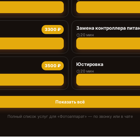
Замена контроллера пита
3300 ₽
20 мин
Юстировка
3500 ₽
20 мин
Показать всё
Полный список услуг для «
Фотоаппарат
» — по звонку или в чате