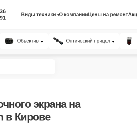
-36
Виды техники
О компании
Цены на ремонт
Ак
-91
Объектив
Оптический прицел
чного экрана
на
n в Кирове