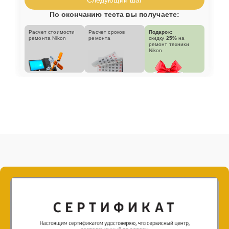
По окончанию теста вы получаете:
Расчет стоимости
Расчет сроков
Подарок:
ремонта Nikon
ремонта
скидку
25%
на
ремонт техники
Nikon