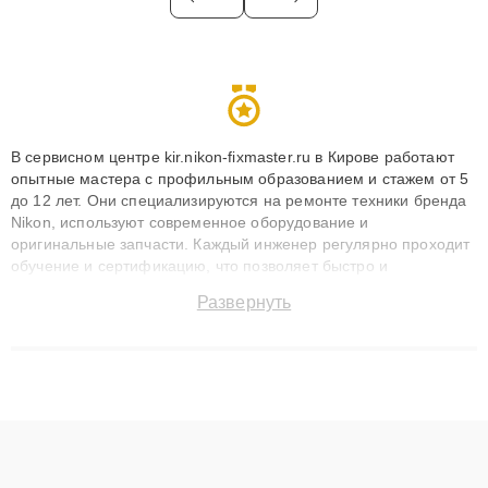
В сервисном центре kir.nikon-fixmaster.ru в Кирове работают
опытные мастера с профильным образованием и стажем от 5
до 12 лет. Они специализируются на ремонте техники бренда
Nikon, используют современное оборудование и
оригинальные запчасти. Каждый инженер регулярно проходит
обучение и сертификацию, что позволяет быстро и
точноdiagnostikировать поломки и восстанавливать технику с
Развернуть
сохранением гарантии до 3 лет. Наши мастера решают
сложные случаи: от замены матриц и материнских плат до
ремонта после залития и восстановления данных. Благодаря
высокой квалификации и ответственному подходу клиенты
получают быстрый, качественный ремонт и понятные
объяснения по результатам диагностики.