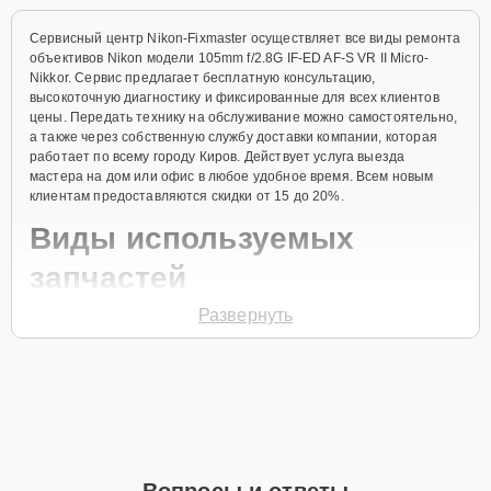
Сервисный центр Nikon-Fixmaster осуществляет все виды ремонта
объективов Nikon модели 105mm f/2.8G IF-ED AF-S VR II Micro-
Nikkor. Сервис предлагает бесплатную консультацию,
высокоточную диагностику и фиксированные для всех клиентов
цены. Передать технику на обслуживание можно самостоятельно,
а также через собственную службу доставки компании, которая
работает по всему городу Киров. Действует услуга выезда
мастера на дом или офис в любое удобное время. Всем новым
клиентам предоставляются скидки от 15 до 20%.
Виды используемых
запчастей
Развернуть
Для ремонта объектива модели 105mm f/2.8G IF-ED AF-S VR II
Micro-Nikkor предлагаются как оригинальные комплектующие
бренда Nikon, так и качественные аналоги фирменных деталей.
Выбор варианта запчастей или качества аналогичных
комплектующих всегда остается за клиентом.
Как определиться с выбором запчастей:
Если устройство свежей модели и есть планы на
Вопросы и ответы