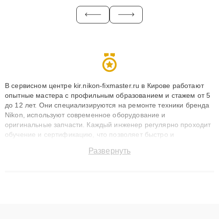
В сервисном центре kir.nikon-fixmaster.ru в Кирове работают
опытные мастера с профильным образованием и стажем от 5
до 12 лет. Они специализируются на ремонте техники бренда
Nikon, используют современное оборудование и
оригинальные запчасти. Каждый инженер регулярно проходит
обучение и сертификацию, что позволяет быстро и
точноdiagnostikировать поломки и восстанавливать технику с
Развернуть
сохранением гарантии до 3 лет. Наши мастера решают
сложные случаи: от замены матриц и материнских плат до
ремонта после залития и восстановления данных. Благодаря
высокой квалификации и ответственному подходу клиенты
получают быстрый, качественный ремонт и понятные
объяснения по результатам диагностики.