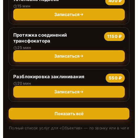
400 ₽
15 мин
Записаться
Протяжка соединений
1150 ₽
трансфокатора
25 мин
Записаться
Разблокировка заклинивания
550 ₽
20 мин
Записаться
Показать всё
Полный список услуг для «
Объектив
» — по звонку или в чате