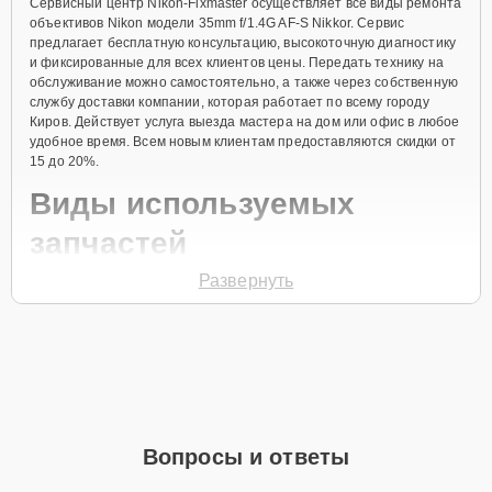
Сервисный центр Nikon-Fixmaster осуществляет все виды ремонта
объективов Nikon модели 35mm f/1.4G AF-S Nikkor. Сервис
предлагает бесплатную консультацию, высокоточную диагностику
и фиксированные для всех клиентов цены. Передать технику на
обслуживание можно самостоятельно, а также через собственную
службу доставки компании, которая работает по всему городу
Киров. Действует услуга выезда мастера на дом или офис в любое
удобное время. Всем новым клиентам предоставляются скидки от
15 до 20%.
Виды используемых
запчастей
Развернуть
Для ремонта объектива модели 35mm f/1.4G AF-S Nikkor
предлагаются как оригинальные комплектующие бренда Nikon, так
и качественные аналоги фирменных деталей. Выбор варианта
запчастей или качества аналогичных комплектующих всегда
остается за клиентом.
Как определиться с выбором запчастей:
Если устройство свежей модели и есть планы на
Вопросы и ответы
активное использование устройства дольше
года, рекомендуется выбор оригинальных