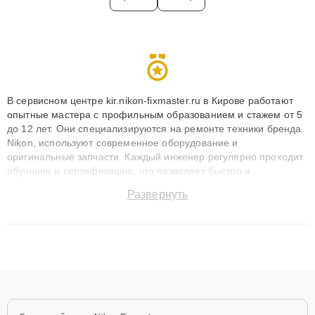
В сервисном центре kir.nikon-fixmaster.ru в Кирове работают
опытные мастера с профильным образованием и стажем от 5
до 12 лет. Они специализируются на ремонте техники бренда
Nikon, используют современное оборудование и
оригинальные запчасти. Каждый инженер регулярно проходит
обучение и сертификацию, что позволяет быстро и
точноdiagnostikировать поломки и восстанавливать технику с
Развернуть
сохранением гарантии до 3 лет. Наши мастера решают
сложные случаи: от замены матриц и материнских плат до
ремонта после залития и восстановления данных. Благодаря
высокой квалификации и ответственному подходу клиенты
получают быстрый, качественный ремонт и понятные
объяснения по результатам диагностики.