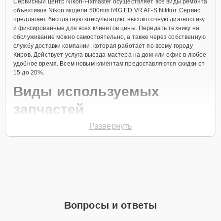
Сервисный центр Nikon-Fixmaster осуществляет все виды ремонта
объективов Nikon модели 500mm f/4G ED VR AF-S Nikkor. Сервис
предлагает бесплатную консультацию, высокоточную диагностику
и фиксированные для всех клиентов цены. Передать технику на
обслуживание можно самостоятельно, а также через собственную
службу доставки компании, которая работает по всему городу
Киров. Действует услуга выезда мастера на дом или офис в любое
удобное время. Всем новым клиентам предоставляются скидки от
15 до 20%.
Виды используемых
запчастей
Развернуть
Для ремонта объектива модели 500mm f/4G ED VR AF-S Nikkor
предлагаются как оригинальные комплектующие бренда Nikon, так
и качественные аналоги фирменных деталей. Выбор варианта
запчастей или качества аналогичных комплектующих всегда
остается за клиентом.
Как определиться с выбором запчастей:
Если устройство свежей модели и есть планы на
Вопросы и ответы
активное использование устройства дольше
года, рекомендуется выбор оригинальных