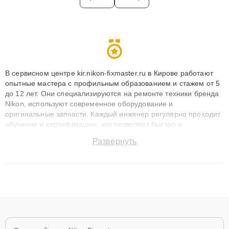
В сервисном центре kir.nikon-fixmaster.ru в Кирове работают
опытные мастера с профильным образованием и стажем от 5
до 12 лет. Они специализируются на ремонте техники бренда
Nikon, используют современное оборудование и
оригинальные запчасти. Каждый инженер регулярно проходит
обучение и сертификацию, что позволяет быстро и
точноdiagnostikировать поломки и восстанавливать технику с
Развернуть
сохранением гарантии до 3 лет. Наши мастера решают
сложные случаи: от замены матриц и материнских плат до
ремонта после залития и восстановления данных. Благодаря
высокой квалификации и ответственному подходу клиенты
получают быстрый, качественный ремонт и понятные
объяснения по результатам диагностики.