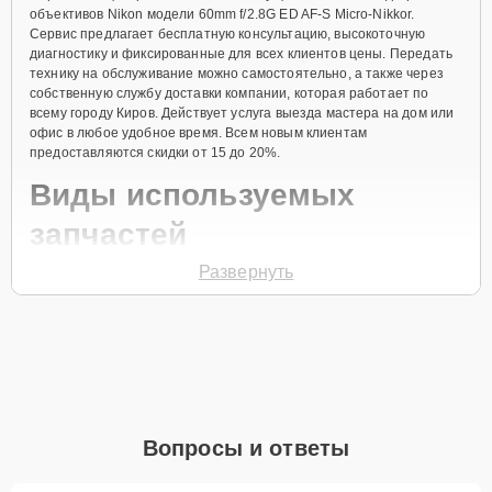
объективов Nikon модели 60mm f/2.8G ED AF-S Micro-Nikkor.
Сервис предлагает бесплатную консультацию, высокоточную
диагностику и фиксированные для всех клиентов цены. Передать
технику на обслуживание можно самостоятельно, а также через
собственную службу доставки компании, которая работает по
всему городу Киров. Действует услуга выезда мастера на дом или
офис в любое удобное время. Всем новым клиентам
предоставляются скидки от 15 до 20%.
Виды используемых
запчастей
Развернуть
Для ремонта объектива модели 60mm f/2.8G ED AF-S Micro-Nikkor
предлагаются как оригинальные комплектующие бренда Nikon, так
и качественные аналоги фирменных деталей. Выбор варианта
запчастей или качества аналогичных комплектующих всегда
остается за клиентом.
Как определиться с выбором запчастей:
Если устройство свежей модели и есть планы на
Вопросы и ответы
активное использование устройства дольше
года, рекомендуется выбор оригинальных