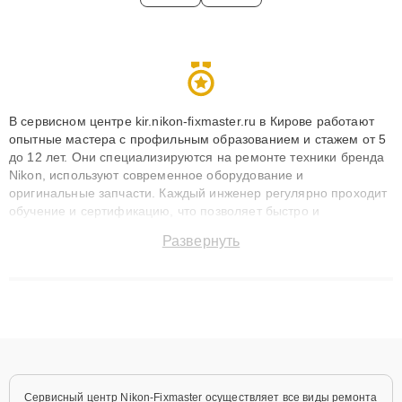
В сервисном центре kir.nikon-fixmaster.ru в Кирове работают
опытные мастера с профильным образованием и стажем от 5
до 12 лет. Они специализируются на ремонте техники бренда
Nikon, используют современное оборудование и
оригинальные запчасти. Каждый инженер регулярно проходит
обучение и сертификацию, что позволяет быстро и
точноdiagnostikировать поломки и восстанавливать технику с
Развернуть
сохранением гарантии до 3 лет. Наши мастера решают
сложные случаи: от замены матриц и материнских плат до
ремонта после залития и восстановления данных. Благодаря
высокой квалификации и ответственному подходу клиенты
получают быстрый, качественный ремонт и понятные
объяснения по результатам диагностики.
Сервисный центр Nikon-Fixmaster осуществляет все виды ремонта