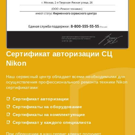
Сертификат авторизации СЦ
Nikon
Наш сервисный центр обладает всеми необходимыми для
осуществления профессионального ремонта техники Nikon
сертификатами:
Сертификат авторизации
Сертификаты на оборудование
Сертификаты на комплектующие
Сертификат у каждого специалиста
При обращении в наш сервис клиент получает