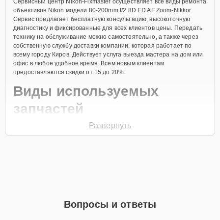
Сервисный центр Nikon-Fixmaster осуществляет все виды ремонта
объективов Nikon модели 80-200mm f/2.8D ED AF Zoom-Nikkor.
Сервис предлагает бесплатную консультацию, высокоточную
диагностику и фиксированные для всех клиентов цены. Передать
технику на обслуживание можно самостоятельно, а также через
собственную службу доставки компании, которая работает по
всему городу Киров. Действует услуга выезда мастера на дом или
офис в любое удобное время. Всем новым клиентам
предоставляются скидки от 15 до 20%.
Виды используемых
запчастей
Развернуть
Для ремонта объектива модели 80-200mm f/2.8D ED AF Zoom-
Nikkor предлагаются как оригинальные комплектующие бренда
Nikon, так и качественные аналоги фирменных деталей. Выбор
варианта запчастей или качества аналогичных комплектующих
всегда остается за клиентом.
Как определиться с выбором запчастей:
Если устройство свежей модели и есть планы на
Вопросы и ответы
активное использование устройства дольше
года, рекомендуется выбор оригинальных