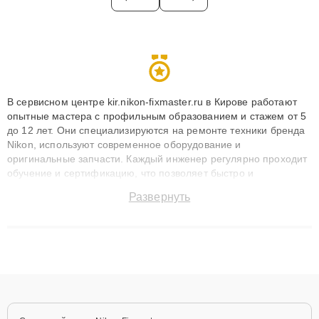
В сервисном центре kir.nikon-fixmaster.ru в Кирове работают
опытные мастера с профильным образованием и стажем от 5
до 12 лет. Они специализируются на ремонте техники бренда
Nikon, используют современное оборудование и
оригинальные запчасти. Каждый инженер регулярно проходит
обучение и сертификацию, что позволяет быстро и
точноdiagnostikировать поломки и восстанавливать технику с
Развернуть
сохранением гарантии до 3 лет. Наши мастера решают
сложные случаи: от замены матриц и материнских плат до
ремонта после залития и восстановления данных. Благодаря
высокой квалификации и ответственному подходу клиенты
получают быстрый, качественный ремонт и понятные
объяснения по результатам диагностики.