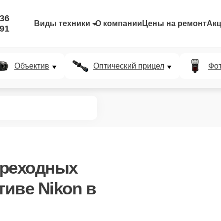
-36
Виды техники
О компании
Цены на ремонт
Ак
-91
Объектив
Оптический прицел
Фо
ереходных
тиве Nikon в