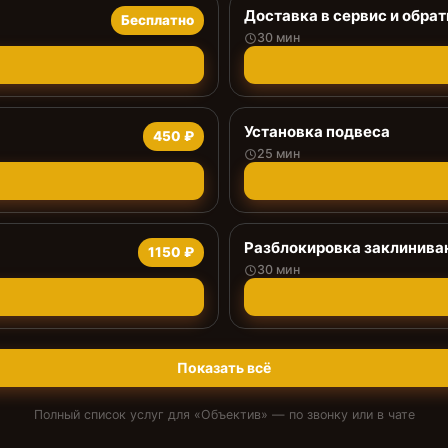
Доставка в сервис и обрат
Бесплатно
30 мин
Установка подвеса
450 ₽
25 мин
Разблокировка заклинива
1150 ₽
30 мин
Показать всё
Полный список услуг для «
Объектив
» — по звонку или в чате