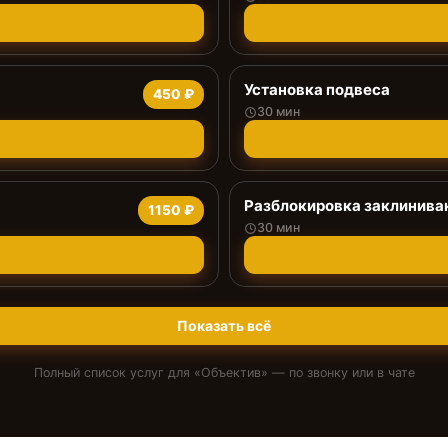
Установка подвеса
450 ₽
30 мин
Разблокировка заклинива
1150 ₽
30 мин
Показать всё
Полный список услуг для «
Объектив
» — по звонку или в чате