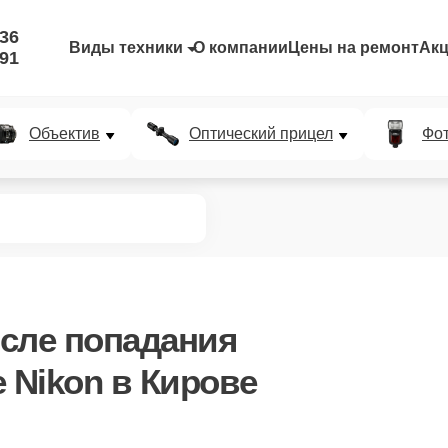
-36
Виды техники
О компании
Цены на ремонт
Ак
-91
Объектив
Оптический прицел
Фо
сле попадания
 Nikon в Кирове