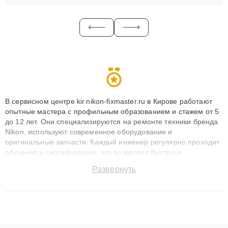
В сервисном центре kir.nikon-fixmaster.ru в Кирове работают
опытные мастера с профильным образованием и стажем от 5
до 12 лет. Они специализируются на ремонте техники бренда
Nikon, используют современное оборудование и
оригинальные запчасти. Каждый инженер регулярно проходит
обучение и сертификацию, что позволяет быстро и
точноdiagnostikировать поломки и восстанавливать технику с
Развернуть
сохранением гарантии до 3 лет. Наши мастера решают
сложные случаи: от замены матриц и материнских плат до
ремонта после залития и восстановления данных. Благодаря
высокой квалификации и ответственному подходу клиенты
получают быстрый, качественный ремонт и понятные
объяснения по результатам диагностики.