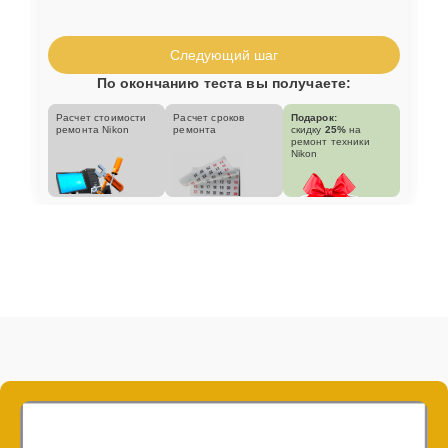
Следующий шаг
По окончанию теста вы получаете:
Расчет стоимости
Расчет сроков
Подарок:
ремонта Nikon
ремонта
скидку
25%
на
ремонт техники
Nikon