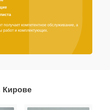
щие
алиста
т получает компетентное обслуживание, а
ды работ и комплектующих.
в Кирове