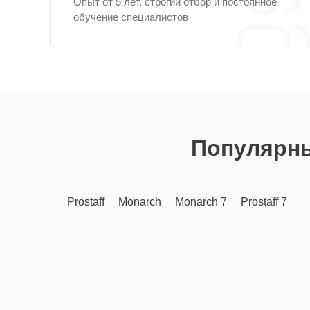
Опыт от 5 лет, строгий отбор и постоянное
обучение специалистов
Популярн
Prostaff
Monarch
Monarch 7
Prostaff 7