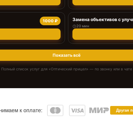
Замена объективов с улу
1000 ₽
20 мин
Показать всё
Полный список услуг для «
Оптический прицел
» — по звонку или в чате
имаем к оплате:
Другая 