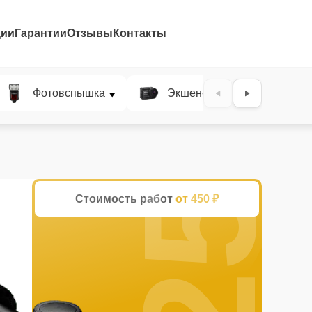
ции
Гарантии
Отзывы
Контакты
25%
Фотовспышка
Экшен-камера
Ц
Стоимость работ
от 450 ₽