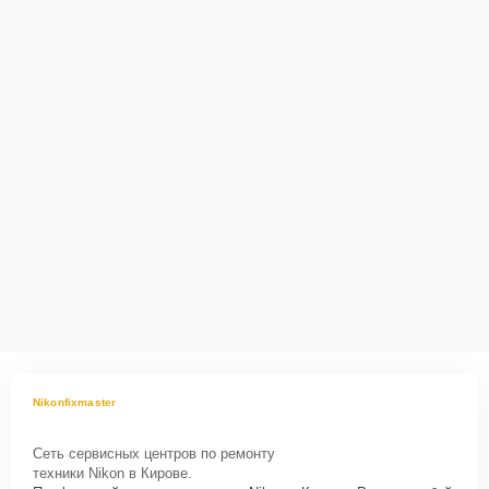
специалисты оперативно проконсультируют по всем необходимым
вопросам, запишут на диагностику, подскажут с вариантами
курьерской доставки или оформят выезд мастера в удобное время
и место.
Nikonfixmaster
Сеть сервисных центров по ремонту
техники Nikon в Кирове.