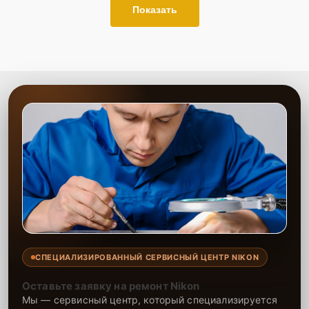
для быстрого уточнения деталей.
Показать
Привезти устройство в ближайший центр или
передать аппарат курьеру службы доставки,
дождаться результатов диагностики и принять
решение.
Дождаться оповещения о готовности и забрать
устройство самостоятельно или воспользоваться
курьерской доставкой.
При необходимости клиент может воспользоваться услугой
вызова мастера для проведения диагностики и ремонта в
желаемом месте и удобное время.
Какие предоставляются
гарантии
Каждому клиенту предоставляется гарантия сервиса, которая
распространяется на все виды ремонта, а также на все
СПЕЦИАЛИЗИРОВАННЫЙ СЕРВИСНЫЙ ЦЕНТР NIKON
используемые запчасти. Гарантия включает в себя срочную
обработку гарантийных случаев и постгарантийное обслуживание.
Оставьте заявку на ремонт Nikon
При гарантийном случае наш сервис установит новые запчасти и
Мы — сервисный центр, который специализируется
обновит программное обеспечение совершенно бесплатно. Более