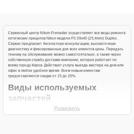
высокой квалификации и ответственному подходу клиенты
получают быстрый, качественный ремонт и понятные
объяснения по результатам диагностики.
Сервисный центр Nikon-Fixmaster осуществляет все виды ремонта
оптических прицелов Nikon модели P3 39x40 (25,4mm) Duplex.
Сервис предлагает бесплатную консультацию, высокоточную
диагностику и фиксированные для всех клиентов цены. Передать
технику на обслуживание можно самостоятельно, а также через
собственную службу доставки компании, которая работает по
всему городу Киров. Действует услуга выезда мастера на дом или
офис в любое удобное время. Всем новым клиентам
предоставляются скидки от 15 до 20%.
Виды используемых
запчастей
Развернуть
Для ремонта оптического прицела модели P3 39x40 (25,4mm)
Duplex предлагаются как оригинальные комплектующие бренда
Nikon, так и качественные аналоги фирменных деталей. Выбор
варианта запчастей или качества аналогичных комплектующих
всегда остается за клиентом.