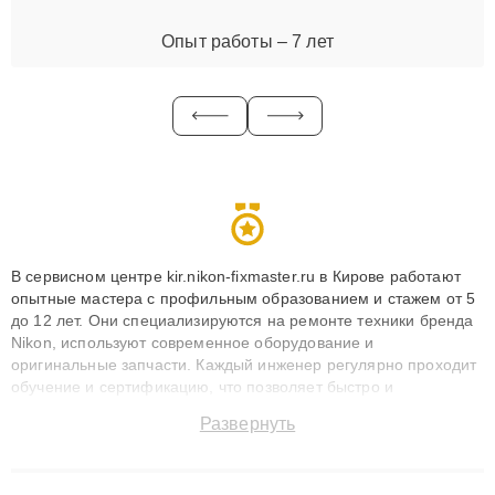
Опыт работы – 7 лет
В сервисном центре kir.nikon-fixmaster.ru в Кирове работают
опытные мастера с профильным образованием и стажем от 5
до 12 лет. Они специализируются на ремонте техники бренда
Nikon, используют современное оборудование и
оригинальные запчасти. Каждый инженер регулярно проходит
обучение и сертификацию, что позволяет быстро и
точноdiagnostikировать поломки и восстанавливать технику с
Развернуть
сохранением гарантии до 3 лет. Наши мастера решают
сложные случаи: от замены матриц и материнских плат до
ремонта после залития и восстановления данных. Благодаря