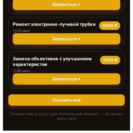
Записаться
Ремонт электронно-лучевой трубки
1000 ₽
25 мин
Записаться
Замена объективов с улучшением
1100 ₽
характеристик
30 мин
Записаться
Показать всё
Полный список услуг для «
Оптический прицел
» — по звонку
или в чате