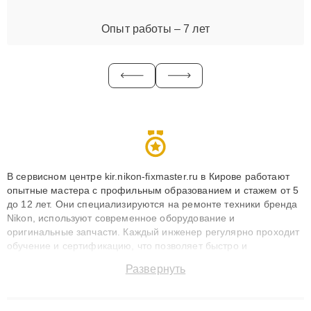
Опыт работы – 7 лет
В сервисном центре kir.nikon-fixmaster.ru в Кирове работают
опытные мастера с профильным образованием и стажем от 5
до 12 лет. Они специализируются на ремонте техники бренда
Nikon, используют современное оборудование и
оригинальные запчасти. Каждый инженер регулярно проходит
обучение и сертификацию, что позволяет быстро и
точноdiagnostikировать поломки и восстанавливать технику с
Развернуть
сохранением гарантии до 3 лет. Наши мастера решают
сложные случаи: от замены матриц и материнских плат до
ремонта после залития и восстановления данных. Благодаря