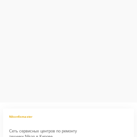
горячей линии: +7 (958) 295-29-36. Наши специалисты оперативно
проконсультируют по всем необходимым вопросам, запишут на
диагностику, подскажут с вариантами курьерской доставки или
оформят выезд мастера в удобное время и место.
Nikonfixmaster
Сеть сервисных центров по ремонту
техники Nikon в Кирове.