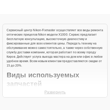
высокой квалификации и ответственному подходу клиенты
получают быстрый, качественный ремонт и понятные
объяснения по результатам диагностики.
Сервисный центр Nikon-Fixmaster осуществляет все виды ремонта
оптических прицелов Nikon модели X1000. Сервис предлагает
бесплатную консультацию, высокоточную диагностику и
фиксированные для всех клиентов цены. Передать технику на
обслуживание можно самостоятельно, а также через собственную
службу доставки компании, которая работает по всему городу
Киров. Действует услуга выезда мастера на дом или офис в любое
удобное время. Всем новым клиентам предоставляются скидки от
15 до 20%.
Виды используемых
запчастей
Развернуть
Для ремонта оптического прицела модели X1000 предлагаются
как оригинальные комплектующие бренда Nikon, так и
качественные аналоги фирменных деталей. Выбор варианта
запчастей или качества аналогичных комплектующих всегда