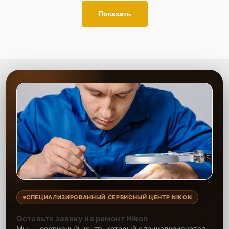
для быстрого уточнения деталей.
Показать
Привезти устройство в ближайший центр или
передать аппарат курьеру службы доставки,
дождаться результатов диагностики и принять
решение.
Дождаться оповещения о готовности и забрать
устройство самостоятельно или воспользоваться
курьерской доставкой.
При необходимости клиент может воспользоваться услугой
вызова мастера для проведения диагностики и ремонта в
желаемом месте и удобное время.
Какие предоставляются
гарантии
Каждому клиенту предоставляется гарантия сервиса, которая
распространяется на все виды ремонта, а также на все
СПЕЦИАЛИЗИРОВАННЫЙ СЕРВИСНЫЙ ЦЕНТР NIKON
используемые запчасти. Гарантия включает в себя срочную
обработку гарантийных случаев и постгарантийное обслуживание.
Оставьте заявку на ремонт Nikon
При гарантийном случае наш сервис установит новые запчасти и
Мы — сервисный центр, который специализируется