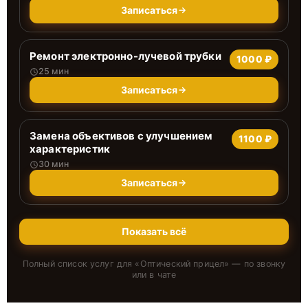
Записаться
Ремонт электронно-лучевой трубки
1000 ₽
25 мин
Записаться
Замена объективов с улучшением
1100 ₽
характеристик
30 мин
Записаться
Показать всё
Полный список услуг для «
Оптический прицел
» — по звонку
или в чате