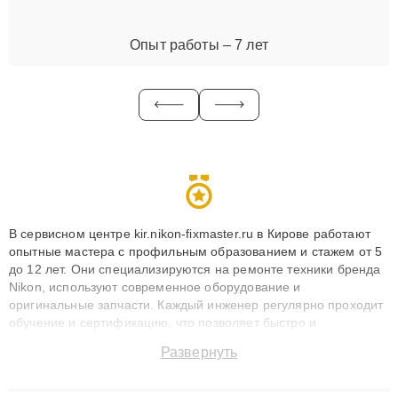
Опыт работы – 7 лет
В сервисном центре kir.nikon-fixmaster.ru в Кирове работают
опытные мастера с профильным образованием и стажем от 5
до 12 лет. Они специализируются на ремонте техники бренда
Nikon, используют современное оборудование и
оригинальные запчасти. Каждый инженер регулярно проходит
обучение и сертификацию, что позволяет быстро и
точноdiagnostikировать поломки и восстанавливать технику с
Развернуть
сохранением гарантии до 3 лет. Наши мастера решают
сложные случаи: от замены матриц и материнских плат до
ремонта после залития и восстановления данных. Благодаря