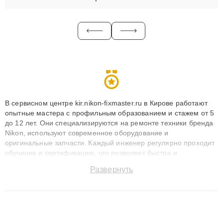
В сервисном центре kir.nikon-fixmaster.ru в Кирове работают
опытные мастера с профильным образованием и стажем от 5
до 12 лет. Они специализируются на ремонте техники бренда
Nikon, используют современное оборудование и
оригинальные запчасти. Каждый инженер регулярно проходит
обучение и сертификацию, что позволяет быстро и
точноdiagnostikировать поломки и восстанавливать технику с
Развернуть
сохранением гарантии до 3 лет. Наши мастера решают
сложные случаи: от замены матриц и материнских плат до
ремонта после залития и восстановления данных. Благодаря
высокой квалификации и ответственному подходу клиенты
получают быстрый, качественный ремонт и понятные
объяснения по результатам диагностики.