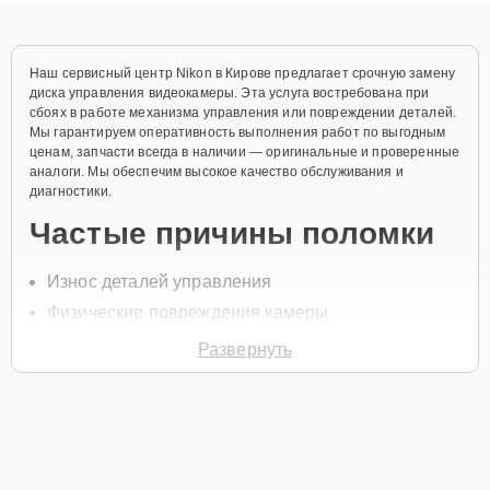
Наш сервисный центр Nikon в Кирове предлагает срочную замену
диска управления видеокамеры. Эта услуга востребована при
сбоях в работе механизма управления или повреждении деталей.
Мы гарантируем оперативность выполнения работ по выгодным
ценам, запчасти всегда в наличии — оригинальные и проверенные
аналоги. Мы обеспечим высокое качество обслуживания и
диагностики.
Частые причины поломки
Износ деталей управления
Физические повреждения камеры
Проблемы с механикой
Развернуть
Скачки напряжения
Неправильное использование устройства
Для начала ремонта нужно позвонить по телефону +7 (958) 295-
29-36 или оставить
Заявку на сайте
. Наши специалисты свяжутся
с вами в течение минуты для уточнения всех деталей и записи на