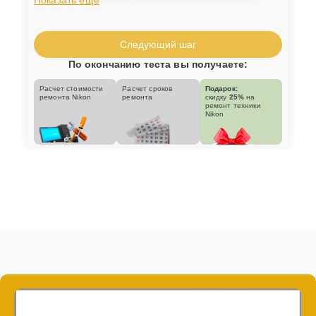
Следующий шаг
По окончанию теста вы получаете:
Расчет стоимости
Расчет сроков
Подарок:
ремонта Nikon
ремонта
скидку
25%
на
ремонт техники
Nikon