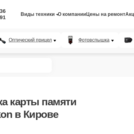
-36
Виды техники
О компании
Цены на ремонт
Ак
-91
Оптический прицел
Фотовспышка
ка карты памяти
kon в Кирове