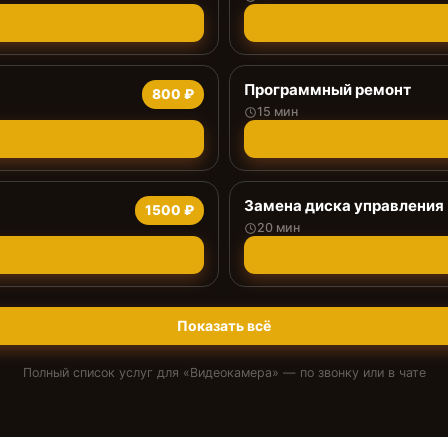
Программный ремонт
800 ₽
15 мин
Замена диска управления
1500 ₽
20 мин
Показать всё
Полный список услуг для «
Видеокамера
» — по звонку или в чате